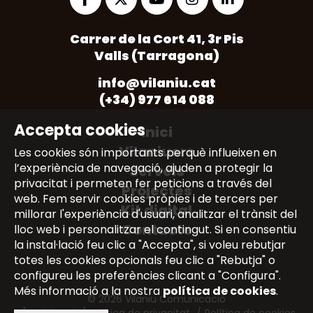
Opens
Opens
Opens
Opens
Opens
Carrer de la Cort 41, 3r Pis
in
in
in
in
in
Valls (Tarragona)
a
a
a
a
a
new
new
new
new
new
info@vilaniu.cat
tab
tab
tab
tab
tab
(+34) 977 614 088
Accepta cookies
Inici
Vilaniuers
Les cookies són importants perquè influeixen en
l’experiència de navegació, ajuden a protegir la
Serveis
privacitat i permeten fer peticions a través del
Projectes
web. Fem servir cookies pròpies i de tercers per
Kit digital
millorar l'experiència d'usuari, analitzar el trànsit del
Contacte
lloc web i personalitzar el contingut. Si en consentiu
la instal·lació feu clic a "Accepta", si voleu rebutjar
totes les cookies opcionals feu clic a "Rebutja" o
configureu les preferències clicant a "Configura".
Més informació a la nostra
política de cookies
.
© 2026 Vilaniu Comunicació