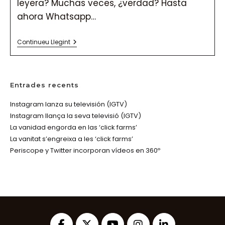
leyera? Muchas veces, ¿verdad? Hasta
ahora Whatsapp…
Whatsapp
Continueu Llegint
Permitirá
Borrar
Mensajes
Entrades recents
Instagram lanza su televisión (IGTV)
Instagram llança la seva televisió (IGTV)
La vanidad engorda en las ‘click farms’
La vanitat s’engreixa a les ‘click farms’
Periscope y Twitter incorporan vídeos en 360º