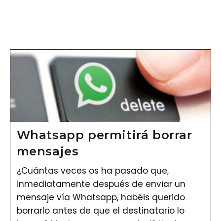
Vés
al
contingut
Whatsapp permitirá borrar
mensajes
¿Cuántas veces os ha pasado que,
inmediatamente después de enviar un
mensaje vía Whatsapp, habéis querido
borrarlo antes de que el destinatario lo