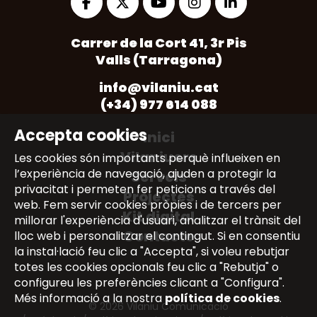
Opens
Opens
Opens
Opens
Opens
Carrer de la Cort 41, 3r Pis
in
in
in
in
in
Valls (Tarragona)
a
a
a
a
a
new
new
new
new
new
info@vilaniu.cat
tab
tab
tab
tab
tab
(+34) 977 614 088
Accepta cookies
Inici
Vilaniuers
Les cookies són importants perquè influeixen en
l’experiència de navegació, ajuden a protegir la
Serveis
privacitat i permeten fer peticions a través del
Projectes
web. Fem servir cookies pròpies i de tercers per
Kit digital
millorar l'experiència d'usuari, analitzar el trànsit del
Contacte
lloc web i personalitzar el contingut. Si en consentiu
la instal·lació feu clic a "Accepta", si voleu rebutjar
totes les cookies opcionals feu clic a "Rebutja" o
configureu les preferències clicant a "Configura".
Més informació a la nostra
política de cookies
.
© 2026 Vilaniu Comunicació