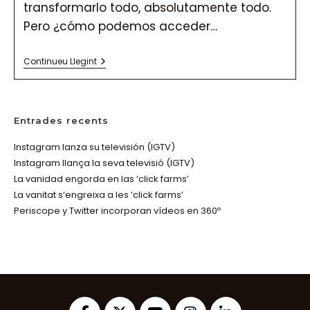
transformarlo todo, absolutamente todo.
Pero ¿cómo podemos acceder…
¿Cómo
Continueu Llegint
Posicionar
Mi
Negocio
En
Las
Entrades recents
Redes
Sociales?
Instagram lanza su televisión (IGTV)
Instagram llança la seva televisió (IGTV)
La vanidad engorda en las ‘click farms’
La vanitat s’engreixa a les ‘click farms’
Periscope y Twitter incorporan vídeos en 360º