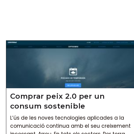
Vés
al
contingut
Comprar peix 2.0 per un
consum sostenible
L’ús de les noves tecnologies aplicades a la
comunicació continua amb el seu creixement
incessant. Arreu. En tots els sectors. Per terra,