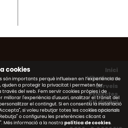
a cookies
Inici
Vilaniuers
s són importants perquè influeixen en l’experiència de
 ajuden a protegir la privacitat i permeten fer
Serveis
a través del web. Fem servir cookies pròpies i de
Projectes
 millorar l'experiència d'usuari, analitzar el trànsit del
Kit digital
personalitzar el contingut. Si en consentiu la instal·lació
Contacte
 "Accepta", si voleu rebutjar totes les cookies opcionals
 "Rebutja" o configureu les preferències clicant a
". Més informació a la nostra
política de cookies
.