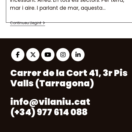
mar i aire. I parlant de mar, aquesta…
Comprar
Continueu Llegint
Peix
2.0
Per
Un
Consum
Sostenible
Opens
Opens
Opens
Opens
Opens
Carrer de la Cort 41, 3r Pis
in
in
in
in
in
a
a
a
a
a
Valls (Tarragona)
new
new
new
new
new
tab
tab
tab
tab
tab
info@vilaniu.cat
(+34) 977 614 088