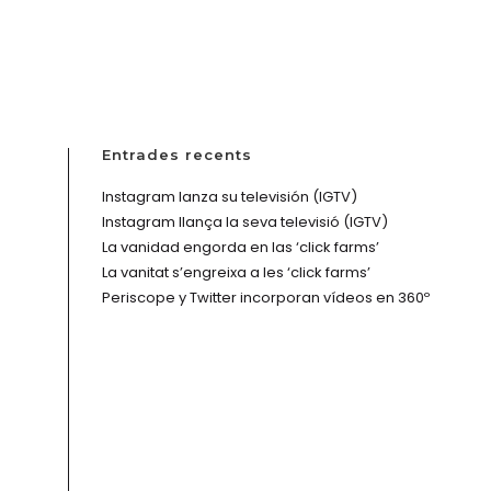
SERVEIS
PROJECTES
KIT DIGITAL
CONTACTE
Entrades recents
Instagram lanza su televisión (IGTV)
Instagram llança la seva televisió (IGTV)
La vanidad engorda en las ‘click farms’
La vanitat s’engreixa a les ‘click farms’
Periscope y Twitter incorporan vídeos en 360º