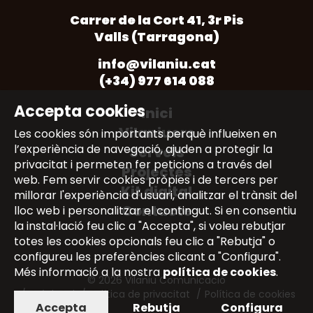
Opens
Opens
Opens
Opens
Opens
Carrer de la Cort 41, 3r Pis
in
in
in
in
in
Valls (Tarragona)
a
a
a
a
a
new
new
new
new
new
info@vilaniu.cat
tab
tab
tab
tab
tab
(+34) 977 614 088
Accepta cookies
Inici
Vilaniuers
Les cookies són importants perquè influeixen en
l’experiència de navegació, ajuden a protegir la
Serveis
privacitat i permeten fer peticions a través del
Projectes
web. Fem servir cookies pròpies i de tercers per
Kit digital
millorar l'experiència d'usuari, analitzar el trànsit del
Contacte
lloc web i personalitzar el contingut. Si en consentiu
la instal·lació feu clic a "Accepta", si voleu rebutjar
totes les cookies opcionals feu clic a "Rebutja" o
configureu les preferències clicant a "Configura".
Més informació a la nostra
política de cookies
.
© 2026 Vilaniu Comunicació
Avís legal
Política de privacitat
Política de cookies
Accepta
Rebutja
Configura