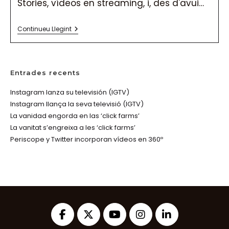
Stories, vídeos en streaming, i, des d'avui…
Ja
Continueu Llegint
Pots
Guardar
Fotos
I
Vídeos
Entrades recents
D’Instagram
Instagram lanza su televisión (IGTV)
Instagram llança la seva televisió (IGTV)
La vanidad engorda en las ‘click farms’
La vanitat s’engreixa a les ‘click farms’
Periscope y Twitter incorporan vídeos en 360º