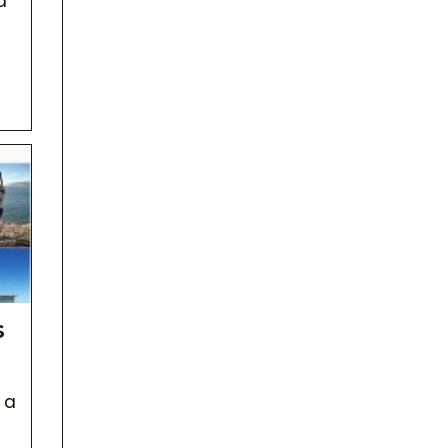
a
s
 a