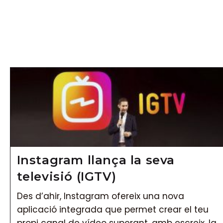
Vés
al
contingut
Instagram llança la seva
televisió (IGTV)
Des d’ahir, Instagram ofereix una nova
aplicació integrada que permet crear el teu
propi canal de vídeo superant, amb escreix, la