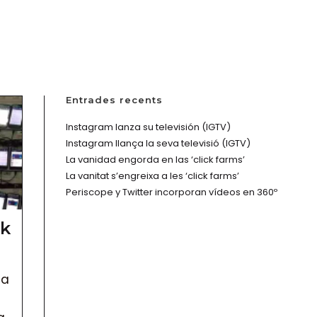
SERVEIS
PROJECTES
KIT DIGITAL
CONTACTE
Entrades recents
Instagram lanza su televisión (IGTV)
Instagram llança la seva televisió (IGTV)
La vanidad engorda en las ‘click farms’
La vanitat s’engreixa a les ‘click farms’
Periscope y Twitter incorporan vídeos en 360º
ck
na