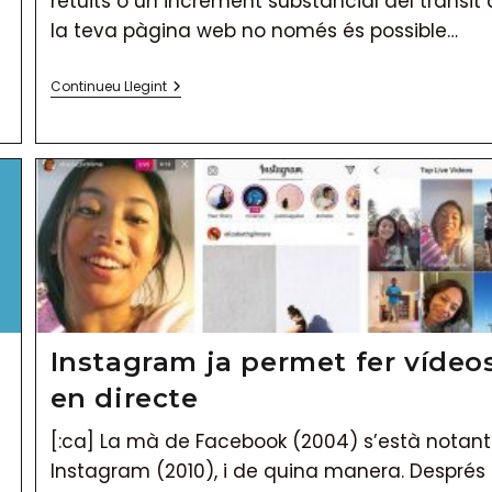
retuits o un increment substancial del trànsit 
la teva pàgina web no només és possible…
La
Continueu Llegint
Vanitat
S’engreixa
A
Les
‘click
Farms’
Instagram ja permet fer vídeo
en directe
[:ca] La mà de Facebook (2004) s’està notant
Instagram (2010), i de quina manera. Després