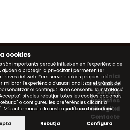
a cookies
s són importants perquè influeixen en l’experiència de
 ajuden a protegir la privacitat i permeten fer
Inici
a través del web. Fem servir cookies pròpies i de
 millorar l'experiència d'usuari, analitzar el trànsit del
Vilaniuers
personalitzar el contingut. Si en consentiu la instal·lació
Serveis
 "Accepta", si voleu rebutjar totes les cookies opcionals
Projectes
 "Rebutja" o configureu les preferències clicant a
Kit digital
". Més informació a la nostra
política de cookies
.
Contacte
epta
Rebutja
Configura