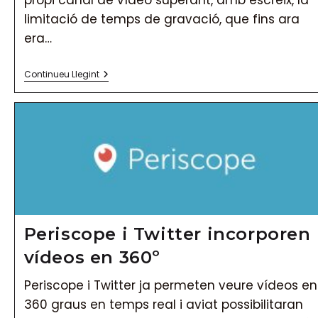
limitació de temps de gravació, que fins ara
era…
Instagram
Continueu Llegint
Llança
La
Seva
Televisió
(IGTV)
Periscope i Twitter incorporen
vídeos en 360º
Periscope i Twitter ja permeten veure vídeos en
360 graus en temps real i aviat possibilitaran