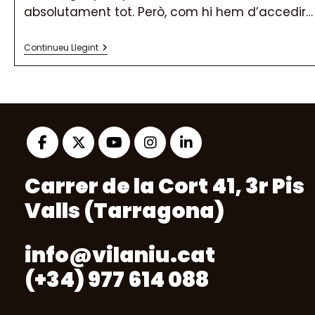
absolutament tot. Però, com hi hem d’accedir…
Com
Continueu Llegint
Posicionar
El
Negoci
A
Les
Xarxes
Socials?
Opens
Opens
Opens
Opens
Opens
Carrer de la Cort 41, 3r Pis
in
in
in
in
in
a
a
a
a
a
Valls (Tarragona)
new
new
new
new
new
tab
tab
tab
tab
tab
info@vilaniu.cat
(+34) 977 614 088