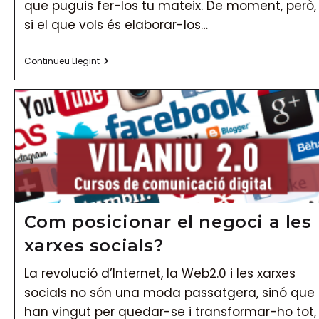
que puguis fer-los tu mateix. De moment, però,
si el que vols és elaborar-los…
Periscope
Continueu Llegint
I
Twitter
Incorporen
Vídeos
En
360º
Com posicionar el negoci a les
xarxes socials?
La revolució d’Internet, la Web2.0 i les xarxes
socials no són una moda passatgera, sinó que
han vingut per quedar-se i transformar-ho tot,