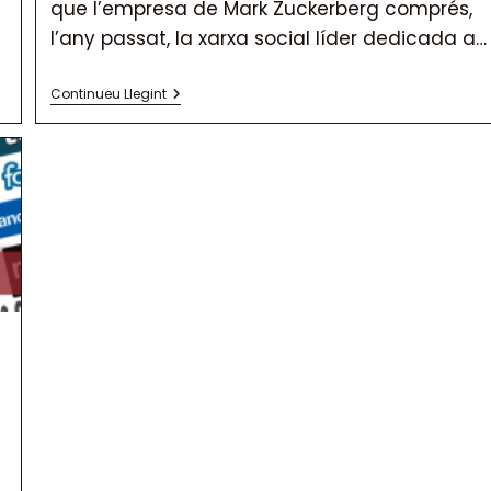
que l’empresa de Mark Zuckerberg comprés,
l’any passat, la xarxa social líder dedicada a…
Instagram
Continueu Llegint
Ja
Permet
Fer
Vídeos
En
Directe