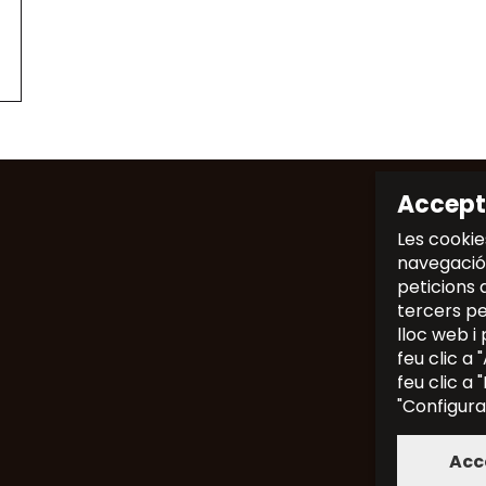
Accept
Les cookie
navegació,
peticions 
tercers per
lloc web i 
feu clic a
feu clic a
"Configura
Acc