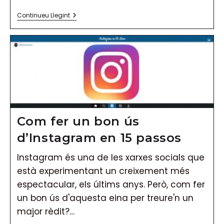
Com
Continueu Llegint
Posicionar
El
Negoci
A
Les
Xarxes
Socials?
Com fer un bon ús
d’Instagram en 15 passos
Instagram és una de les xarxes socials que
està experimentant un creixement més
espectacular, els últims anys. Però, com fer
un bon ús d'aquesta eina per treure'n un
major rèdit?…