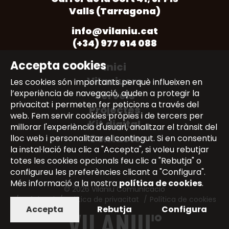
Valls (Tarragona)
a
a
a
a
a
new
new
new
new
new
info@vilaniu.cat
tab
tab
tab
tab
tab
(+34) 977 614 088
Accepta cookies
Inici
Vilaniuers
Les cookies són importants perquè influeixen en
l’experiència de navegació, ajuden a protegir la
Serveis
privacitat i permeten fer peticions a través del
Projectes
web. Fem servir cookies pròpies i de tercers per
Kit digital
millorar l'experiència d'usuari, analitzar el trànsit del
Contacte
lloc web i personalitzar el contingut. Si en consentiu
la instal·lació feu clic a "Accepta", si voleu rebutjar
totes les cookies opcionals feu clic a "Rebutja" o
configureu les preferències clicant a "Configura".
Més informació a la nostra
política de cookies
.
© 2026 Vilaniu Comunicació
Avís legal
Política de privacitat
Política de cookies
Accepta
Rebutja
Configura