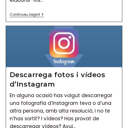
Periscope
Continueu Llegint
I
Twitter
Incorporen
Vídeos
En
360º
Descarrega fotos i vídeos
d’Instagram
En alguna ocasió has volgut descarregar
una fotografia d’Instagram teva o d’una
altra persona, amb alta resolució, i no te
n’has sortit? I vídeos? Has provat de
descarregar vídeos? Avui…