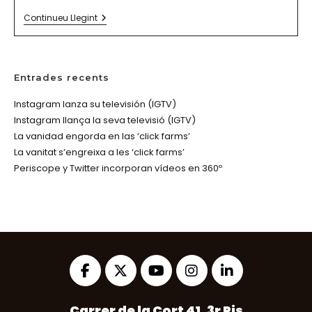
Com
Continueu Llegint
Fer
Un
Bon
Ús
D’Instagram
Entrades recents
En
15
Instagram lanza su televisión (IGTV)
Passos
Instagram llança la seva televisió (IGTV)
La vanidad engorda en las ‘click farms’
La vanitat s’engreixa a les ‘click farms’
Periscope y Twitter incorporan vídeos en 360º
Opens
Opens
Opens
Opens
Opens
Carrer de la Cort 41, 3r Pis
in
in
in
in
in