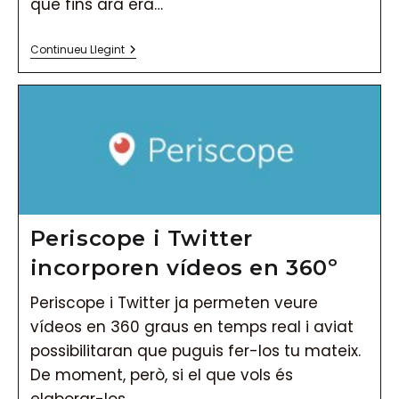
que fins ara era…
Instagram
Continueu Llegint
Llança
La
Seva
Televisió
(IGTV)
Periscope i Twitter
incorporen vídeos en 360º
Periscope i Twitter ja permeten veure
vídeos en 360 graus en temps real i aviat
possibilitaran que puguis fer-los tu mateix.
De moment, però, si el que vols és
elaborar-los…